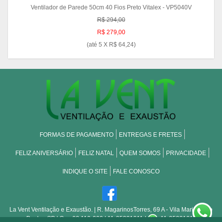
Ventilador de Parede 50cm 40 Fios Preto Vitalex - VP5040V
R$ 294,00
R$ 279,00
(até
5 X R$ 64,24
)
FORMAS DE PAGAMENTO
ENTREGAS E FRETES
FELIZ ANIVERSÁRIO
FELIZ NATAL
QUEM SOMOS
PRIVACIDADE
INDIQUE O SITE
FALE CONOSCO
La Vent Ventilação e Exaustão.
| R. MagarinosTorres, 69 A - Vila Maria - São
Paulo - SP | Cep:02.119-000 | 11-25331011 |
11-25331011