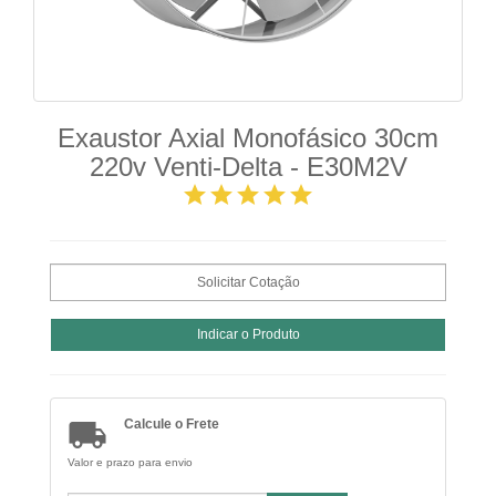
Exaustor Axial Monofásico 30cm
220v Venti-Delta - E30M2V
star
star
star
star
star

Calcule o Frete
Valor e prazo para envio