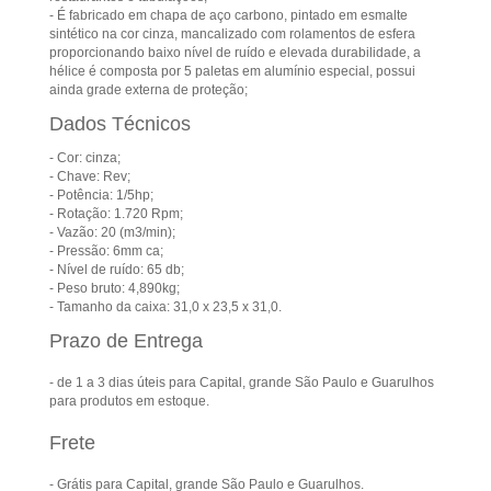
- É fabricado em chapa de aço carbono, pintado em esmalte
sintético na cor cinza, mancalizado com rolamentos de esfera
proporcionando baixo nível de ruído e elevada durabilidade, a
hélice é composta por 5 paletas em alumínio especial, possui
ainda grade externa de proteção;
Dados Técnicos
- Cor: cinza;
- Chave: Rev;
- Potência: 1/5hp;
- Rotação: 1.720 Rpm;
- Vazão: 20 (m3/min);
- Pressão: 6mm ca;
- Nível de ruído: 65 db;
- Peso bruto: 4,890kg;
- Tamanho da caixa: 31,0 x 23,5 x 31,0.
Prazo de Entrega
- de 1 a 3 dias úteis para Capital, grande São Paulo e Guarulhos
para produtos em estoque.
Frete
- Grátis para Capital, grande São Paulo e Guarulhos.