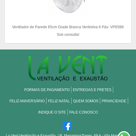
Ventilador de Parede 65cm Grade Branca Ventisilva 6 Pás- VP65B6
Sob consulta!
FORMAS DE PAGAMENTO
ENTREGAS E FRETES
FELIZ ANIVERSÁRIO
FELIZ NATAL
QUEM SOMOS
PRIVACIDADE
INDIQUE O SITE
FALE CONOSCO
La Vent Ventilação e Exaustão.
| R. MagarinosTorres, 69 A - Vila Maria - São