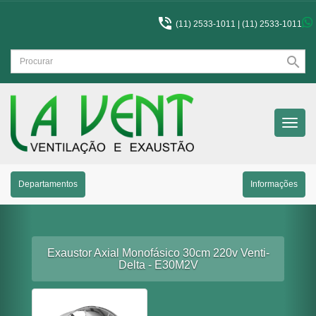

(11) 2533-1011 |
(11) 2533-1011
search
Menu
Princip
Departamentos
Informações
Exaustor Axial Monofásico 30cm 220v Venti-
Delta - E30M2V